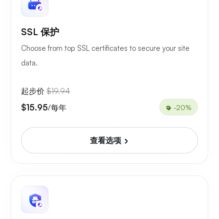
SSL 保护
Choose from top SSL certificates to secure your site
data.
起步价
$19.94
$15.95
/每年
-20%
查看选项