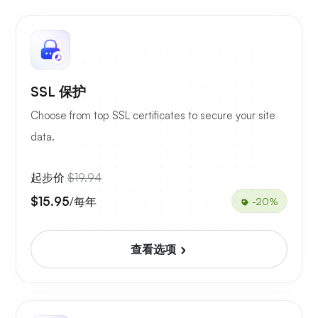
SSL 保护
Choose from top SSL certificates to secure your site
data.
起步价
$19.94
$15.95
/每年
-20%
查看选项