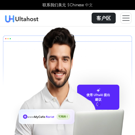
联系我们
美元
$
Chinese
中文
客户区
使用 UltaAI 提出
建议
www
MyCafe
.florist
可用的！