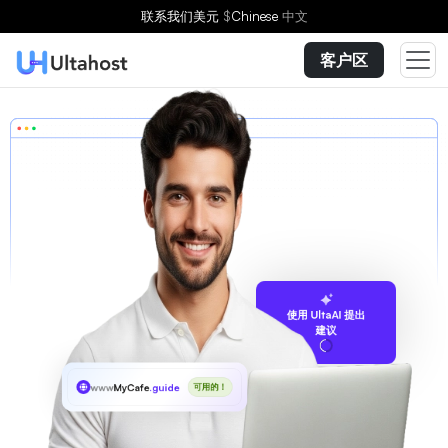
联系我们
美元
$
Chinese
中文
客户区
使用 UltaAI 提出
建议
www
MyCafe
.guide
可用的！