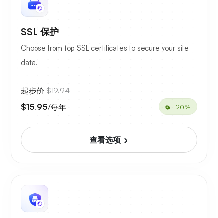
SSL 保护
Choose from top SSL certificates to secure your site
data.
起步价
$19.94
$15.95
/每年
-20%
查看选项