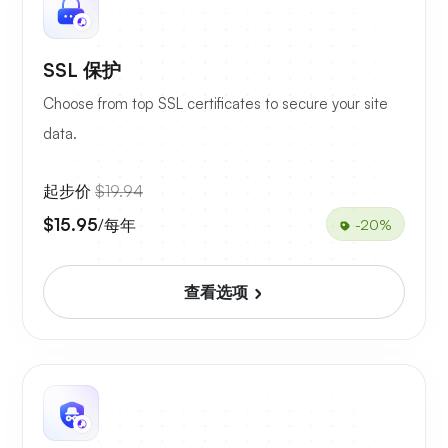
SSL 保护
Choose from top SSL certificates to secure your site
data.
起步价
$19.94
$15.95
/每年
-20%
查看选项