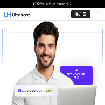
联系我们
美元
$
Chinese
中文
客户区
使用 UltaAI 提出
建议
www
MyCafe
.net.in
可用的！