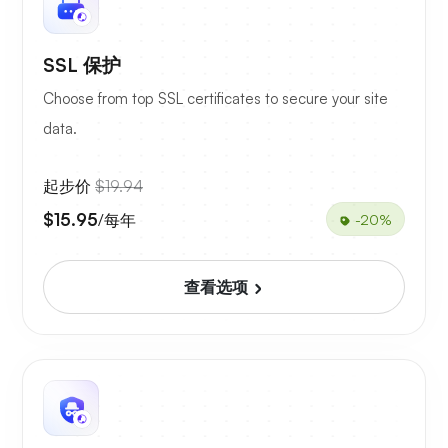
SSL 保护
Choose from top SSL certificates to secure your site
data.
起步价
$19.94
$15.95
/每年
-20%
查看选项