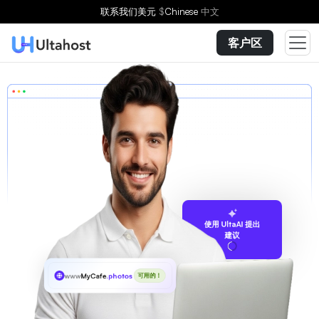
联系我们
美元
$
Chinese
中文
客户区
使用 UltaAI 提出
建议
www
MyCafe
.photos
可用的！