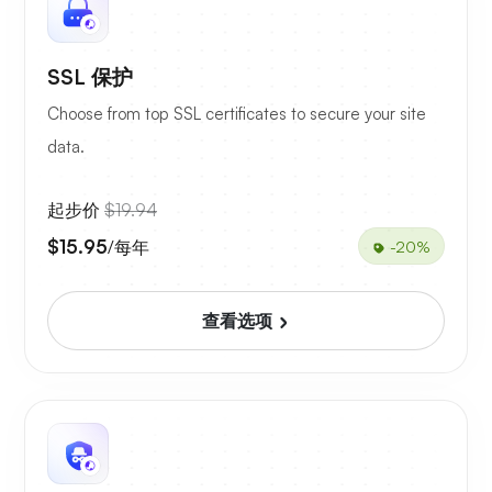
SSL 保护
Choose from top SSL certificates to secure your site
data.
起步价
$19.94
$15.95
/每年
-20%
查看选项