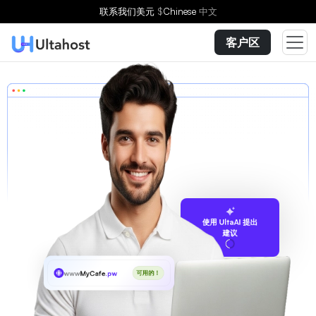
联系我们
美元
$
Chinese
中文
客户区
使用 UltaAI 提出
建议
www
MyCafe
.pw
可用的！