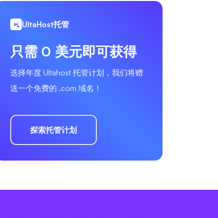
UltaHost托管
只需 0 美元即可获得
选择年度 Ultahost 托管计划，我们将赠
送一个免费的 .com 域名！
探索托管计划