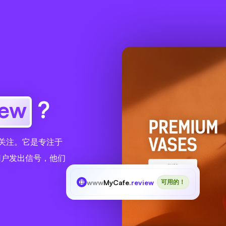
iew
?
业的关注。它是专注于
用户发出信号，他们
www
MyCafe
.review
可用的！