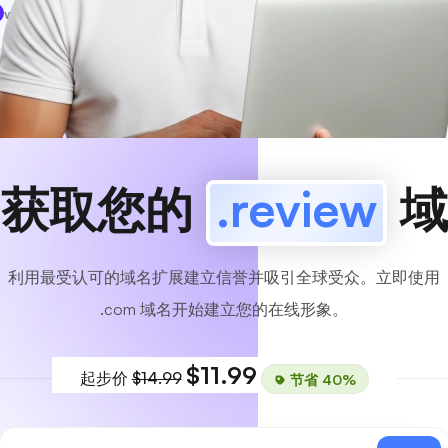
www
MyCafe
.review
可用的！
获取您的
.review
域
利用最受认可的域名扩展建立信誉并吸引全球受众。立即使用
.com 域名开始建立您的在线形象。
$11.99
起步价
$14.99
节省 40%