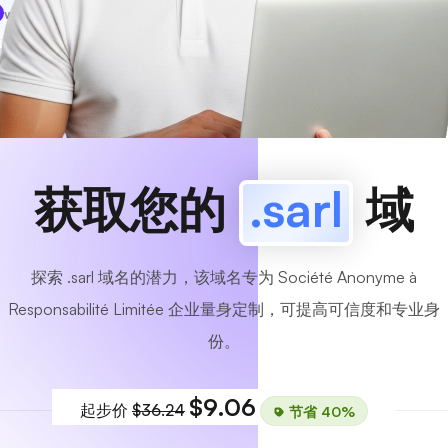
www
MyCafe
.sarl
可用的！
获取您的
.sarl
域
探索 .sarl 域名的潜力，该域名专为 Société Anonyme à
Responsabilité Limitée 企业量身定制，可提高可信度和专业身
份。
$9.06
起步价
$36.24
节省 40%