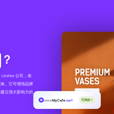
?
té Limitée 公司，表
实体。它可增强品牌
区建立强大影响力的
www
MyCafe
.sarl
可用的！