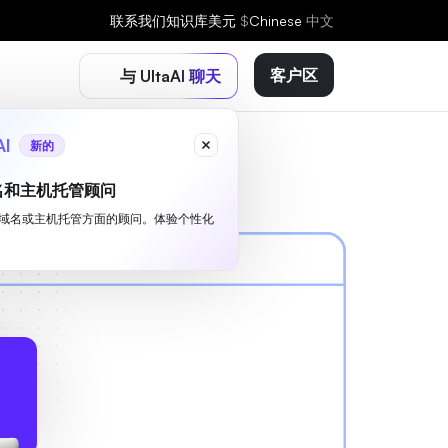
联系我们
知识库
美元
$
Chinese
中文
客户区
与 UltaAI 聊天
AI
新的
名和主机托管顾问
I 是您域名或主机托管方面的顾问。体验个性化