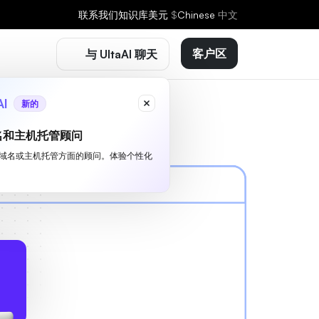
联系我们
知识库
美元
$
Chinese
中文
客户区
与 UltaAI 聊天
AI
新的
名和主机托管顾问
I 是您域名或主机托管方面的顾问。体验个性化