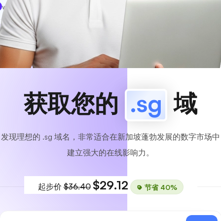
www
MyCafe
.sg
可用的！
获取您的
.sg
域
发现理想的 .sg 域名，非常适合在新加坡蓬勃发展的数字市场中
建立强大的在线影响力。
$29.12
起步价
$36.40
节省 40%