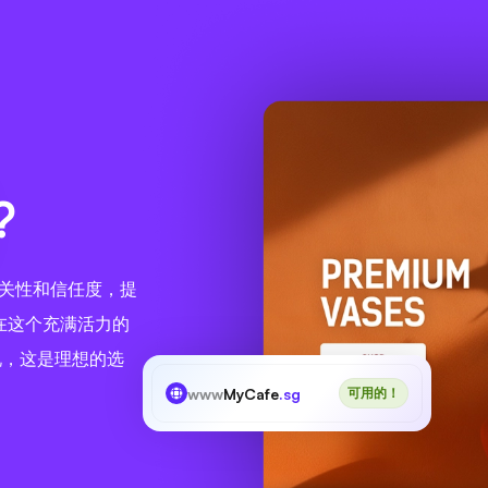
?
相关性和信任度，提
在这个充满活力的
说，这是理想的选
www
MyCafe
.sg
可用的！