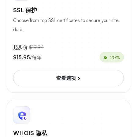
SSL 保护
Choose from top SSL certificates to secure your site
data.
起步价
$19.94
$15.95
/每年
-20%
查看选项
WHOIS 隐私