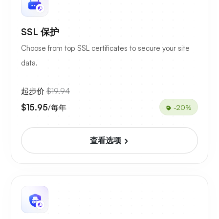
SSL 保护
Choose from top SSL certificates to secure your site
data.
起步价
$19.94
$15.95
/每年
-20%
查看选项