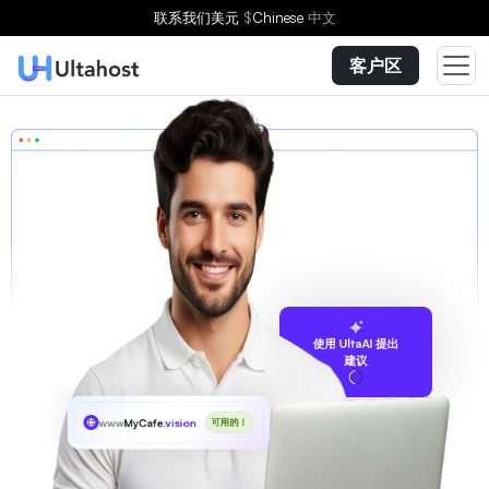
联系我们
美元
$
Chinese
中文
客户区
使用 UltaAI 提出
建议
www
MyCafe
.vision
可用的！