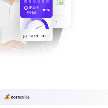
Karl 的 VPS
跑步
正常运
255.189.85.19
100%
行时间
法兰克福数据中心
Speed
1GBPS