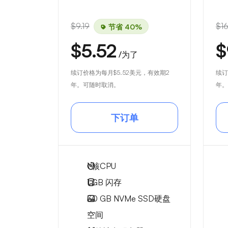
$9.19
$16
节省 40%
$5.52
$
/为了
续订价格为每月
$5.52
美元，有效期2
续订
年。可随时取消。
年。
下订单
1
核CPU
1 GB
闪存
30 GB
NVMe SSD硬盘
空间