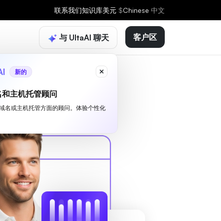
联系我们
知识库
美元
$
Chinese
中文
客户区
与 UltaAI 聊天
AI
新的
名和主机托管顾问
I 是您域名或主机托管方面的顾问。体验个性化