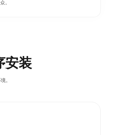
众。
序安装
环境。