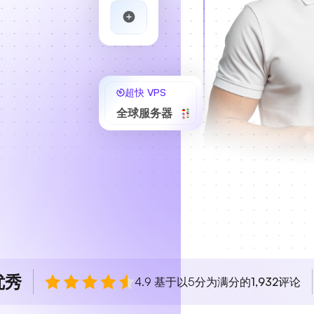
超快 VPS
全球服务器
优秀
4.9 基于以5分为满分的
1,932
评论