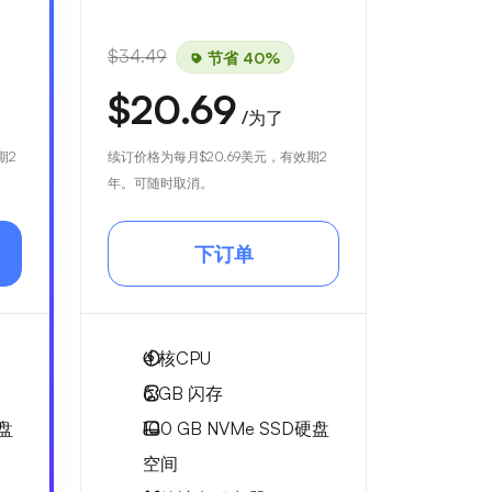
$34.49
节省 40%
$20.69
/为了
期2
续订价格为每月
$20.69
美元，有效期2
年。可随时取消。
下订单
4
核CPU
6 GB
闪存
硬盘
100 GB
NVMe SSD硬盘
空间