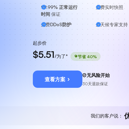
99.99% 正常运行
免费实时快照
时间
保证
免费
DDoS防护
全天候
专家支持
起步价
$5.51
/为了*
节省 40%
无风险开始
查看方案
30天退款保证
我们的客户说：