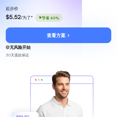
起步价
$5.52
/为了*
节省 40%
查看方案
无风险开始
30天退款保证
超快 VPS