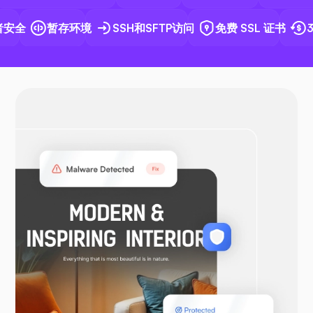
安全
暂存环境
SSH和SFTP访问
免费 SSL 证书
3
Docker
OpenVPN
WooCommerce