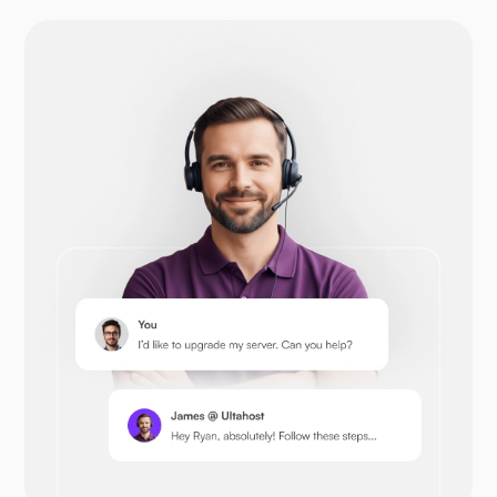
WP-extendify
Drupal
Opencart
Prestashop