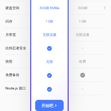
硬盘空间
30GB NVMe
30GB
150
闪存
1 GB
1 GB
1 
月带宽
无限流量
无限流量
有
比特忍者安全
-
-
快照
收费
收
无限
免费备份
-
Node.js 接口
-
-
开始吧