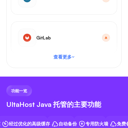
GitLab
查看更多
VS 代码
功能一览
UltaHost Java 托管的主要功能
N8N
经过优化的高级缓存
自动备份
专用防火墙
免费备份