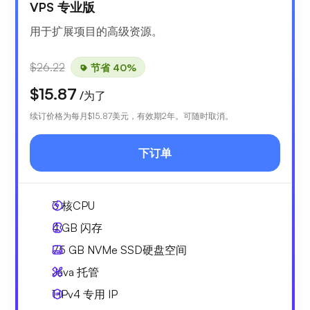
VPS 专业版
用于扩展项目的高级资源。
$26.22
节省 40%
$15.87
/为了
续订价格为每月
$15.87
美元，有效期2年。可随时取消。
下订单
3
核CPU
4 GB
闪存
75 GB
NVMe SSD硬盘空间
Java 托管
1 IPv4
专用 IP