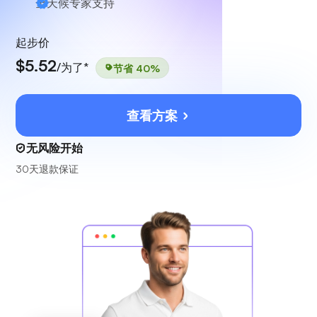
全天候
专家支持
起步价
$5.52
/为了*
节省 40%
查看方案
无风险开始
30天退款保证