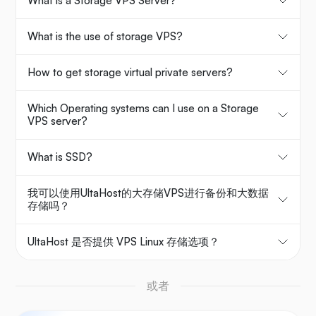
What is a Storage VPS Server?
What is the use of storage VPS?
How to get storage virtual private servers?
Which Operating systems can I use on a Storage
VPS server?
What is SSD?
我可以使用UltaHost的大存储VPS进行备份和大数据
存储吗？
UltaHost 是否提供 VPS Linux 存储选项？
或者