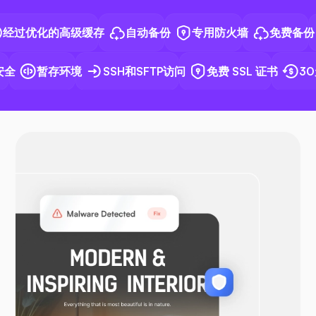
N8N
过优化的高级缓存
自动备份
专用防火墙
免费备份
全
暂存环境
SSH和SFTP访问
免费 SSL 证书
30
Docker
OpenVPN
WooCommerce