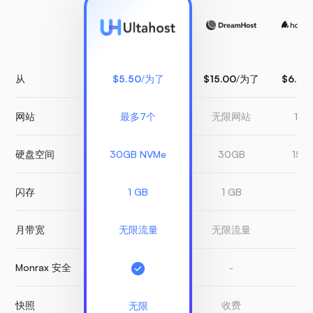
从
$5.50
/为了
$15.00
/为了
$6.99
网站
最多7个
无限网站
1 
硬盘空间
30GB NVMe
30GB
150
闪存
1 GB
1 GB
1 G
月带宽
无限流量
无限流量
有
Monrax 安全
-
-
快照
收费
收
无限