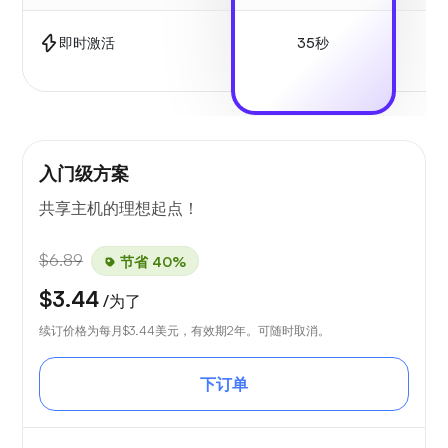
35秒
1.
即时激活
入门级方案
共享主机的理想起点！
$6.89
节省 40%
$3.44
/为了
续订价格为每月
$3.44
美元，有效期2年。可随时取消。
下订单