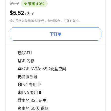
$9.19
节省 40%
$5.52
/为了
续订价格为每月
$5.52
美元，有效期2年。可随时取消。
下订单
1
核CPU
1 GB
闪存
30 GB
NVMe SSD硬盘空间
托管服务器
1 IPv4
专用 IP
4 IPv6
专用 IP
自由的
SSL 证书
自由的
30天
退款