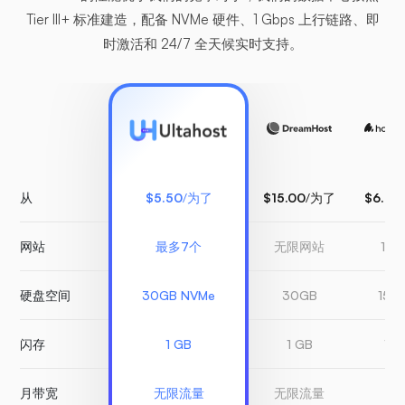
Tier III+ 标准建造，配备 NVMe 硬件、1 Gbps 上行链路、即
时激活和 24/7 全天候实时支持。
从
$5.50
/为了
$15.00
/为了
$6.99
网站
最多7个
无限网站
1 
硬盘空间
30GB NVMe
30GB
150
闪存
1 GB
1 GB
1 G
月带宽
无限流量
无限流量
有