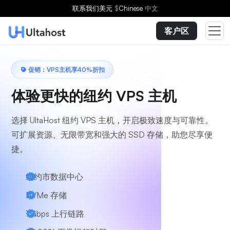
选择方案
联系我们
美元
$
Chinese
中文
客户区
促销：VPS主机享40%折扣
体验更快的纽约 VPS 主机
选择 UltaHost 纽约 VPS 主机，开启极致速度与可靠性。
可扩展资源、无限带宽和强大的 SSD 存储，助您尽享便
捷。
纽约市数据中心
NVMe 存储
1 Gbps 上行链路