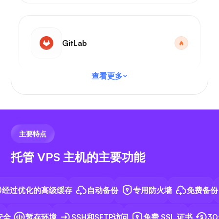
GitLab
查看更多
VS 代码
主要特点
托管 VPS 主机的主要功能
N8N
优化的高级缓存
自动备份
专用防火墙
免费备份
全
暂存环境
SSH和SFTP访问
免费 SSL 证书
30