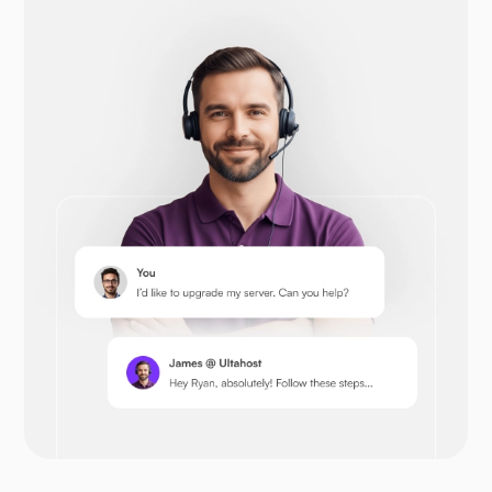
Drupal
Opencart
Prestashop