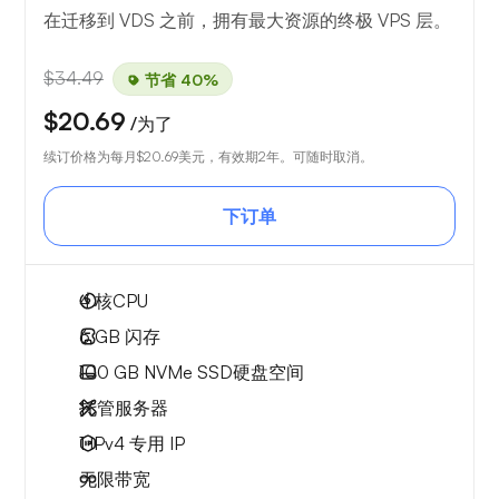
在迁移到 VDS 之前，拥有最大资源的终极 VPS 层。
$34.49
节省 40%
$20.69
/为了
续订价格为每月
$20.69
美元，有效期2年。可随时取消。
下订单
4
核CPU
6 GB
闪存
100 GB
NVMe SSD硬盘空间
托管服务器
1 IPv4
专用 IP
无限
带宽