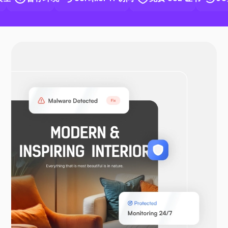
Docker
OpenVPN
WooCommerce