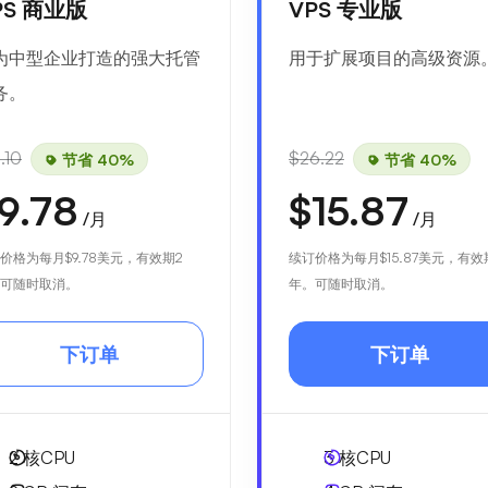
PS 商业版
VPS 专业版
为中型企业打造的强大托管
用于扩展项目的高级资源
务。
.10
$26.22
节省 40%
节省 40%
9.78
$15.87
/月
/月
价格为每月
$9.78
美元，有效期2
续订价格为每月
$15.87
美元，有效
可随时取消。
年。可随时取消。
下订单
下订单
2
核CPU
3
核CPU