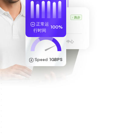
Karl 的 VPS
跑步
正常运
255.189.85.19
100%
行时间
法兰克福数据中心
Speed
1GBPS