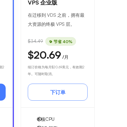
VPS 企业版
。
在迁移到 VDS 之前，拥有最
大资源的终极 VPS 层。
$34.49
节省 40%
$20.69
/月
期2
续订价格为每月
$20.69
美元，有效期2
年。可随时取消。
下订单
4
核CPU