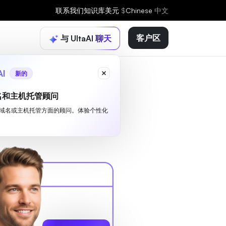
联系我们
知识库
美元
$
Chinese
中文
客户区
与 UltaAI 聊天
AI
新的
名和主机托管顾问
I 是您域名或主机托管方面的顾问。体验个性化