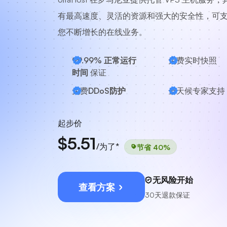
有最高速度、灵活的资源和强大的安全性，可
您不断增长的在线业务。
99.99% 正常运行
免费实时快照
时间
保证
免费
DDoS防护
全天候
专家支持
起步价
$5.51
/为了*
节省 40%
无风险开始
查看方案
30天退款保证