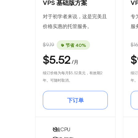
VPS 基础版方案
V
对于初学者来说，这是完美且
专
价格实惠的托管服务。
服
$9.19
$16
节省 40%
$5.52
$
/月
续订价格为每月
$5.52
美元，有效期2
续订
年。可随时取消。
年。
下订单
1
核CPU