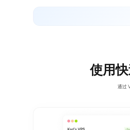
使用快
通过