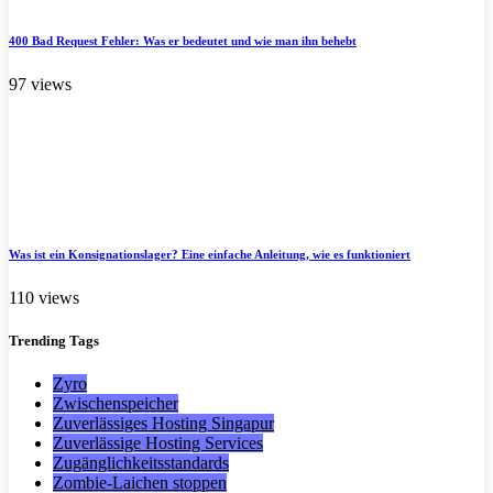
400 Bad Request Fehler: Was er bedeutet und wie man ihn behebt
97 views
Was ist ein Konsignationslager? Eine einfache Anleitung, wie es funktioniert
110 views
Trending
Tags
Zyro
Zwischenspeicher
Zuverlässiges Hosting Singapur
Zuverlässige Hosting Services
Zugänglichkeitsstandards
Zombie-Laichen stoppen