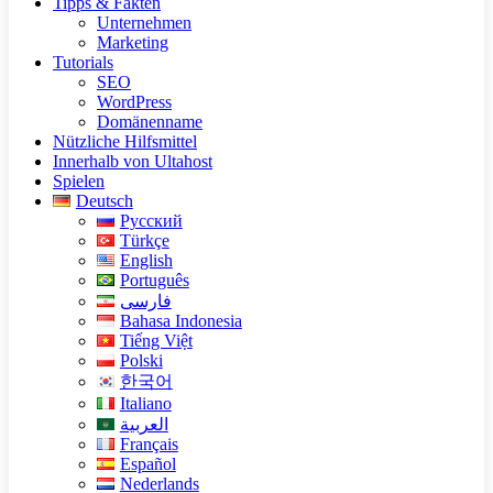
Tipps & Fakten
Unternehmen
Marketing
Tutorials
SEO
WordPress
Domänenname
Nützliche Hilfsmittel
Innerhalb von Ultahost
Spielen
Deutsch
Русский
Türkçe
English
Português
فارسی
Bahasa Indonesia
Tiếng Việt
Polski
한국어
Italiano
العربية
Français
Español
Nederlands