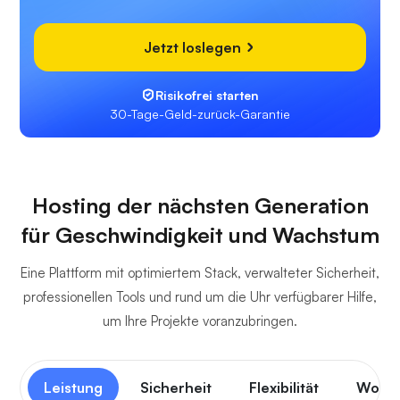
Jetzt loslegen
Risikofrei starten
30-Tage-Geld-zurück-Garantie
Hosting der nächsten Generation
für Geschwindigkeit und Wachstum
Eine Plattform mit optimiertem Stack, verwalteter Sicherheit,
professionellen Tools und rund um die Uhr verfügbarer Hilfe,
um Ihre Projekte voranzubringen.
Leistung
Sicherheit
Flexibilität
Workf