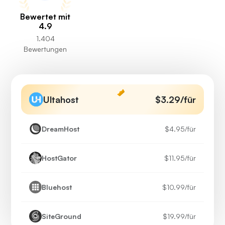
Bewertet mit
4.9
1.404
Bewertungen
Ultahost
$3.29
/für
DreamHost
$4.95
/für
HostGator
$11.95
/für
Bluehost
$10.99
/für
SiteGround
$19.99
/für