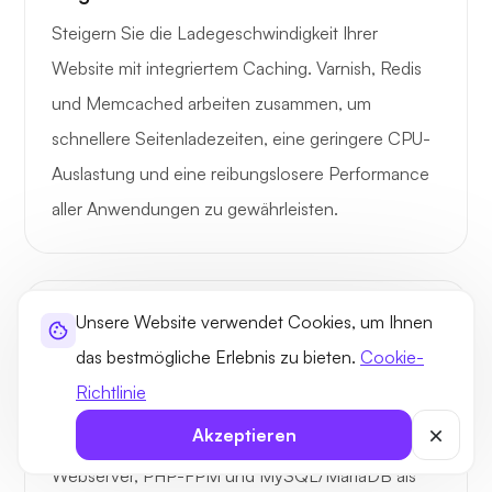
Steigern Sie die Ladegeschwindigkeit Ihrer
Website mit integriertem Caching. Varnish, Redis
und Memcached arbeiten zusammen, um
schnellere Seitenladezeiten, eine geringere CPU-
Auslastung und eine reibungslosere Performance
aller Anwendungen zu gewährleisten.
Unsere Website verwendet Cookies, um Ihnen
das bestmögliche Erlebnis zu bieten.
Cookie-
Richtlinie
Optimierter Stack
Akzeptieren
Unser Stack umfasst Apache und NGINX als
Webserver, PHP-FPM und MySQL/MariaDB als