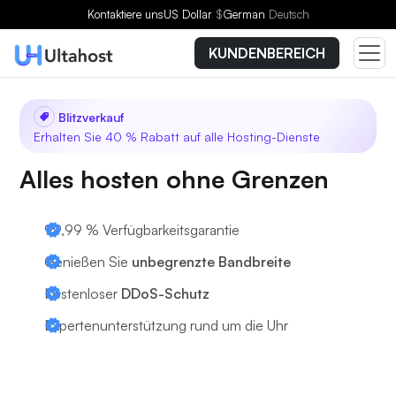
Kontaktiere uns
US Dollar
$
German
Deutsch
KUNDENBEREICH
Blitzverkauf
Erhalten Sie 40 % Rabatt auf alle Hosting-Dienste
Alles hosten ohne Grenzen
99,99 % Verfügbarkeitsgarantie
Genießen Sie
unbegrenzte Bandbreite
Kostenloser
DDoS-Schutz
Expertenunterstützung
rund um die Uhr