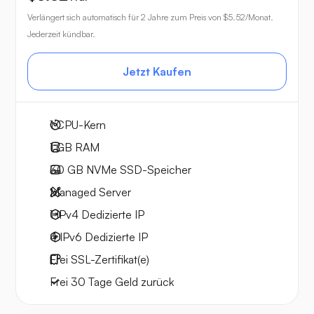
Verlängert sich automatisch für 2 Jahre zum Preis von
$5.52
/Monat.
Jederzeit kündbar.
Jetzt Kaufen
1
CPU-Kern
1 GB
RAM
30 GB
NVMe SSD-Speicher
Managed Server
1 IPv4
Dedizierte IP
4 IPv6
Dedizierte IP
Frei
SSL-Zertifikat(e)
Frei
30 Tage
Geld zurück