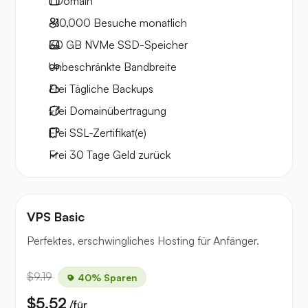
1
Domain
~10,000
Besuche monatlich
30 GB
NVMe SSD-Speicher
Unbeschränkte
Bandbreite
Frei
Tägliche Backups
Frei
Domainübertragung
Frei
SSL-Zertifikat(e)
Frei
30 Tage
Geld zurück
VPS Basic
Perfektes, erschwingliches Hosting für Anfänger.
$9.19
40% Sparen
$5.52
/für