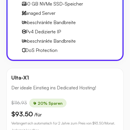
250 GB
NVMe SSD-Speicher
Managed Server
Unbeschränkte
Bandbreite
1 IPv4
Dedizierte IP
Unbeschränkte
Bandbreite
DDoS Protection
Ulta-X1
Der ideale Einstieg ins Dedicated Hosting!
$116.93
20% Sparen
$93.50
/für
Verlängert sich automatisch für 2 Jahre zum Preis von
$93.50
/Monat.