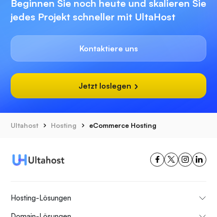
Beginnen Sie noch heute und skalieren Sie
jedes Projekt schneller mit UltaHost
Kontaktiere uns
Jetzt loslegen
Ultahost
Hosting
eCommerce Hosting
Hosting-Lösungen
Domain-Lösungen