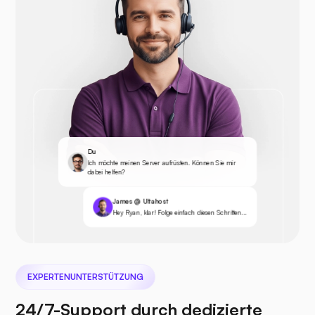
Du
Ich möchte meinen Server aufrüsten. Können Sie mir
dabei helfen?
James @ Ultahost
Hey Ryan, klar! Folge einfach diesen Schritten...
EXPERTENUNTERSTÜTZUNG
24/7-Support durch dedizierte