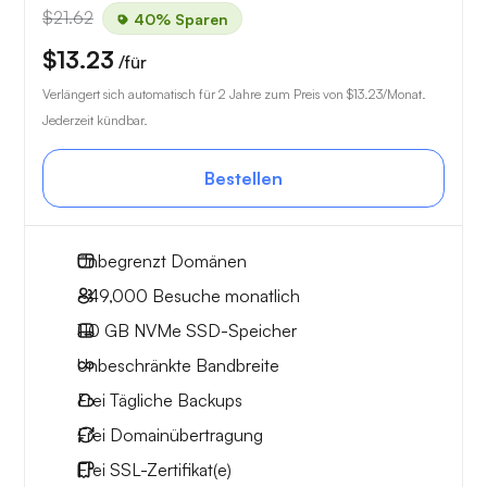
$21.62
40% Sparen
$13.23
/für
Verlängert sich automatisch für 2 Jahre zum Preis von
$13.23
/Monat.
Jederzeit kündbar.
Bestellen
Unbegrenzt
Domänen
~49,000
Besuche monatlich
110 GB
NVMe SSD-Speicher
Unbeschränkte
Bandbreite
Frei
Tägliche Backups
Frei
Domainübertragung
Frei
SSL-Zertifikat(e)