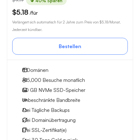
$9.19
40% Sparen
$5.18
/für
Verlängert sich automatisch für 2 Jahre zum Preis von
$5.18
/Monat.
Jederzeit kündbar.
Bestellen
4
Domänen
~15,000
Besuche monatlich
60 GB
NVMe SSD-Speicher
Unbeschränkte
Bandbreite
Frei
Tägliche Backups
Frei
Domainübertragung
Frei
SSL-Zertifikat(e)