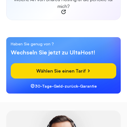
mich?
Haben Sie genug von
?
Wechseln Sie jetzt zu UltaHost!
Wählen Sie einen Tarif
30-Tage-Geld-zurück-Garantie