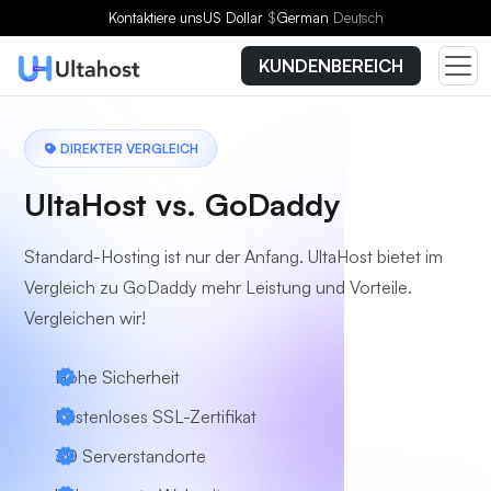
Kontaktiere uns
US Dollar
$
German
Deutsch
KUNDENBEREICH
DIREKTER VERGLEICH
UltaHost vs. GoDaddy
Standard-Hosting ist nur der Anfang. UltaHost bietet im
Vergleich zu GoDaddy mehr Leistung und Vorteile.
Vergleichen wir!
Hohe Sicherheit
Kostenloses SSL-Zertifikat
30 Serverstandorte