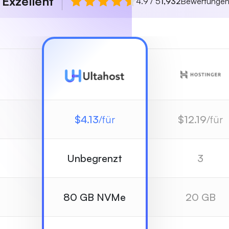
Exzellent
n
4.9 / 5
1,932
Bewertunge
$
4.13
/für
$
12.19
/für
Unbegrenzt
3
80 GB NVMe
20 GB