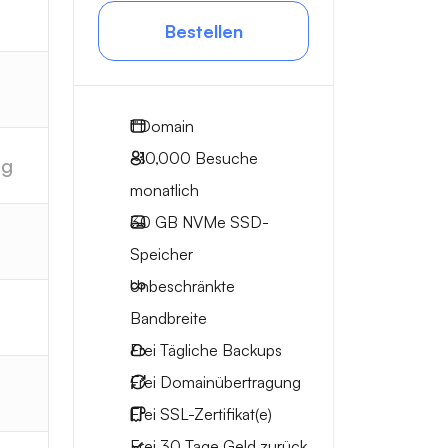
Bestellen
1
Domain
~10,000
Besuche
ig
monatlich
30 GB
NVMe SSD-
Speicher
Unbeschränkte
Bandbreite
Frei
Tägliche Backups
Frei
Domainübertragung
Frei
SSL-Zertifikat(e)
Frei
30 Tage
Geld zurück