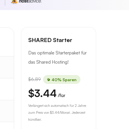
n
SHARED Starter
Das optimale Starterpaket für
das Shared Hosting!
$6.89
40% Sparen
$3.44
/für
Verlängert sich automatisch für 2 Jahre
zum Preis von
$3.44
/Monat. Jederzeit
kündbar.