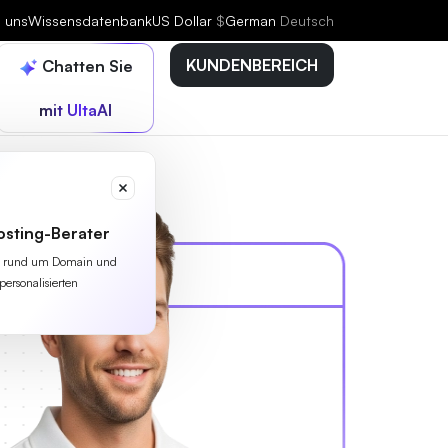
e uns
Wissensdatenbank
US Dollar
$
German
Deutsch
KUNDENBEREICH
Chatten Sie
mit UltaAI
osting-Berater
lles rund um Domain und
personalisierten