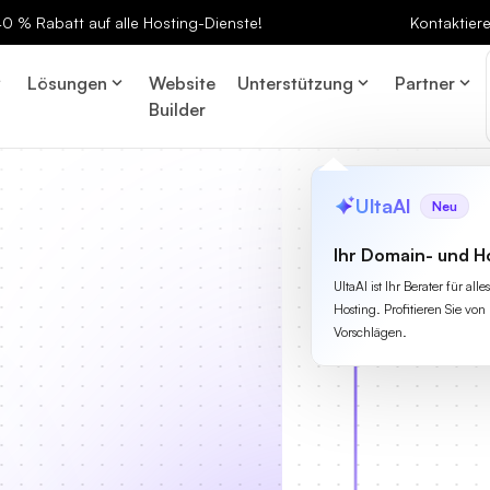
 40 % Rabatt auf alle Hosting-Dienste!
Kontaktier
Lösungen
Website
Unterstützung
Partner
Builder
UltaAI
Neu
Ihr Domain- und H
UltaAI ist Ihr Berater für a
Hosting. Profitieren Sie von 
Vorschlägen.