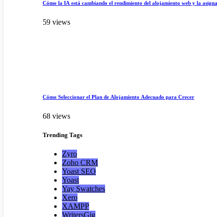
Cómo la IA está cambiando el rendimiento del alojamiento web y la asigna
59 views
Cómo Seleccionar el Plan de Alojamiento Adecuado para Crecer
68 views
Trending
Tags
Zyro
Zoho CRM
Yoast SEO
Yoast
Yay Swatches
Xero
XAMPP
WritersGig