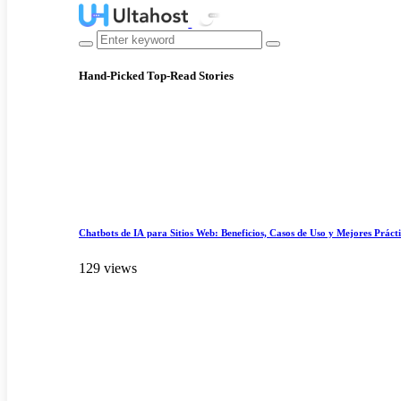
Hand-Picked
Top-Read Stories
Chatbots de IA para Sitios Web: Beneficios, Casos de Uso y Mejores Práct
129 views