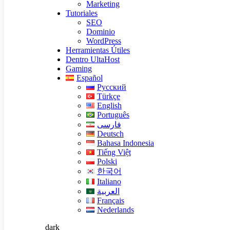
Marketing
Tutoriales
SEO
Dominio
WordPress
Herramientas Útiles
Dentro UltaHost
Gaming
Español
Русский
Türkçe
English
Português
فارسی
Deutsch
Bahasa Indonesia
Tiếng Việt
Polski
한국어
Italiano
العربية
Français
Nederlands
dark