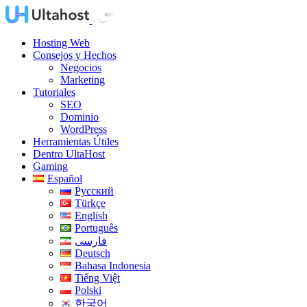
Hosting Web
Consejos y Hechos
Negocios
Marketing
Tutoriales
SEO
Dominio
WordPress
Herramientas Útiles
Dentro UltaHost
Gaming
Español
Русский
Türkçe
English
Português
فارسی
Deutsch
Bahasa Indonesia
Tiếng Việt
Polski
한국어