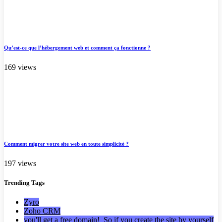
Qu’est-ce que l’hébergement web et comment ça fonctionne ?
169 views
Comment migrer votre site web en toute simplicité ?
197 views
Trending
Tags
Zyro
Zoho CRM
you'll get a free domain! So if you create the site by yourself