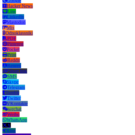
Google
Hacker News
Line
LinkedIn
Mastodon
Mix
Odnoklassniki
PDF
Pinterest
Pocket
Print
Reddit
Renren
Short link
SMS
Skype
Telegram
Tumblr
Twitter
VKontakte
wechat
Weibo
WhatsApp
X
Xing