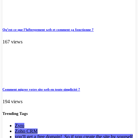
Qu’est-ce que l’hébergement web et comment ça fonctionne ?
167 views
Comment migrer votre site web en toute simplicité ?
194 views
Trending
Tags
Zyro
Zoho CRM
you'll get a free domain! So if you create the site by yourself