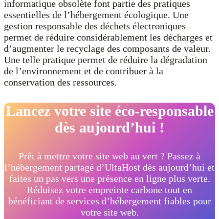
informatique obsolète font partie des pratiques
essentielles de l’hébergement écologique. Une
gestion responsable des déchets électroniques
permet de réduire considérablement les décharges et
d’augmenter le recyclage des composants de valeur.
Une telle pratique permet de réduire la dégradation
de l’environnement et de contribuer à la
conservation des ressources.
Lancez votre site éco-responsable
dès aujourd’hui !
Prêt à mettre votre site web au vert ? Passez à
l’hébergement partagé d’UltaHost dès aujourd’hui et
faites un pas vers une présence en ligne plus verte.
Réduisez votre empreinte carbone tout en
bénéficiant de services d’hébergement fiables pour
votre site web.