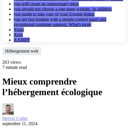
you will create an unnecessary mess
you should not choose a one-page website. In addition
you ought to take care of your Google listing
you get fast hosting with a simple control panel and
exceptional customer support. What's more
Yoast
Xero
XAMPP
Hébergement web
263 views
7 minute read
Mieux comprendre
l’hébergement écologique
Melvin Collin
septembre 11, 2024