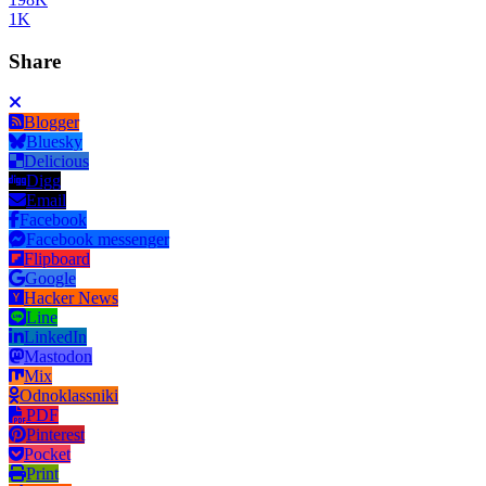
1K
Share
Blogger
Bluesky
Delicious
Digg
Email
Facebook
Facebook messenger
Flipboard
Google
Hacker News
Line
LinkedIn
Mastodon
Mix
Odnoklassniki
PDF
Pinterest
Pocket
Print