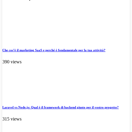
Che cos’è il marketing SaaS e perché è fondamentale per la tua attività?
390 views
Laravel vs Node.js: Qual è il framework di backend giusto per il vostro progetto?
315 views