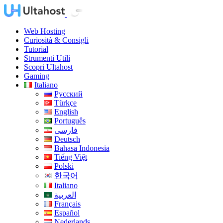
Web Hosting
Curiosità & Consigli
Tutorial
Strumenti Utili
Scopri Ultahost
Gaming
Italiano
Русский
Türkçe
English
Português
فارسی
Deutsch
Bahasa Indonesia
Tiếng Việt
Polski
한국어
Italiano
العربية
Français
Español
Nederlands