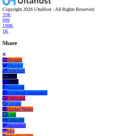
Copyright 2026 UltaHost - All Rights Reserved.
35K
999
198K
1K
Share
Blogger
Bluesky
Delicious
Digg
Email
Facebook
Facebook messenger
Flipboard
Google
Hacker News
Line
LinkedIn
Mastodon
Mix