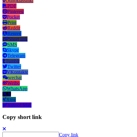
Odnoklassniki
PDF
Pinterest
Pocket
Print
Reddit
Renren
Short link
SMS
Skype
Telegram
Tumblr
Twitter
VKontakte
wechat
Weibo
WhatsApp
X
Xing
Yahoo! Mail
Copy short link
Copy link