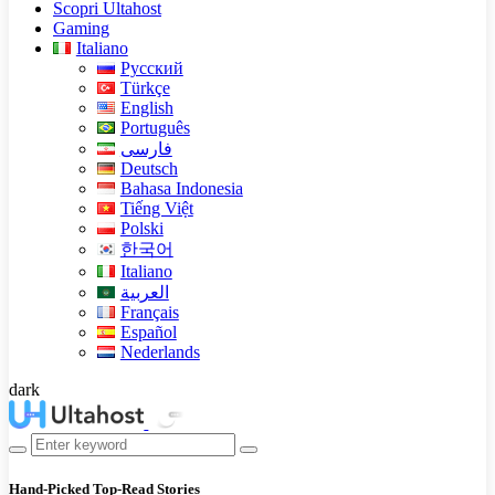
Scopri Ultahost
Gaming
Italiano
Русский
Türkçe
English
Português
فارسی
Deutsch
Bahasa Indonesia
Tiếng Việt
Polski
한국어
Italiano
العربية
Français
Español
Nederlands
dark
Hand-Picked
Top-Read Stories