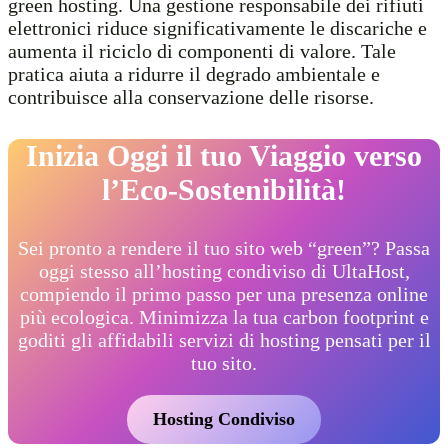
green hosting. Una gestione responsabile dei rifiuti
elettronici riduce significativamente le discariche e
aumenta il riciclo di componenti di valore. Tale
pratica aiuta a ridurre il degrado ambientale e
contribuisce alla conservazione delle risorse.
Inizia Oggi il tuo Viaggio verso
l’Eco-Sostenibilità!
Sei pronto a rendere il tuo sito web “green”? Passa
oggi stesso all’hosting condiviso di UltaHost,
compiendo il primo passo per una presenza online
più ecologica. Minimizza la tua carbon footprint e
goditi gli affidabili servizi di hosting pensati per il
tuo sito.
Hosting Condiviso