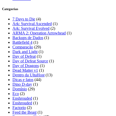
Categorias
7 Days to Die
(4)
Ark: Survival Ascended
(1)
Ark: Survival Evolved
(2)
ARMA 2: Operation Arrowhead
(1)
Backups de Dados
(1)
Battlefield 4
(1)
Comparação
(29)
Dark and Light
(1)
Day of Defeat
(1)
Day of Defeat Source
(1)
Day of Dragons
(1)
Dead Matter v1
(1)
Dentro da UltaHost
(13)
Dicas e fatos
(44)
Dino D-day
(1)
Domínio
(29)
Eco
(2)
Enshrouded
(1)
Enshrouded
(1)
Factorio
(2)
Feed the Beast
(1)