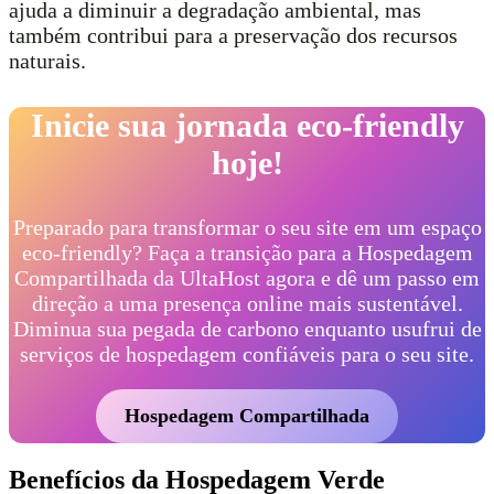
ajuda a diminuir a degradação ambiental, mas
também contribui para a preservação dos recursos
naturais.
Inicie sua jornada eco-friendly
hoje!
Preparado para transformar o seu site em um espaço
eco-friendly? Faça a transição para a Hospedagem
Compartilhada da UltaHost agora e dê um passo em
direção a uma presença online mais sustentável.
Diminua sua pegada de carbono enquanto usufrui de
serviços de hospedagem confiáveis para o seu site.
Hospedagem Compartilhada
Benefícios da Hospedagem Verde