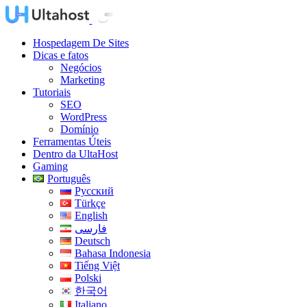
Hospedagem De Sites
Dicas e fatos
Negócios
Marketing
Tutoriais
SEO
WordPress
Domínio
Ferramentas Úteis
Dentro da UltaHost
Gaming
Português
Русский
Türkçe
English
فارسی
Deutsch
Bahasa Indonesia
Tiếng Việt
Polski
한국어
Italiano