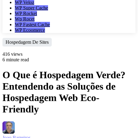
WP Veloz
WP Super Cache
WP Rocket
Wp Rocet
WP Fastest Cache
WP Ecoomerce
Hospedagem De Sites
416 views
6 minute read
O Que é Hospedagem Verde?
Entendendo as Soluções de
Hospedagem Web Eco-
Friendly
Joao Barreiros