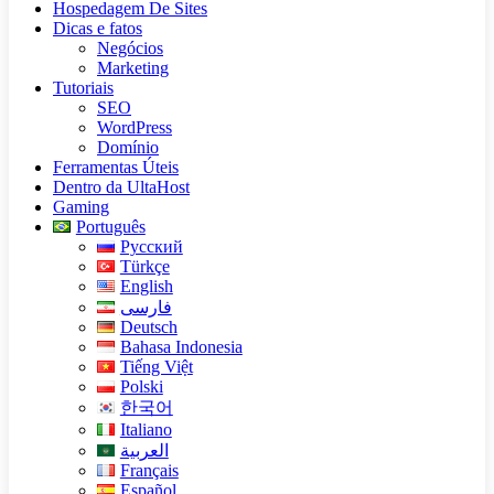
Hospedagem De Sites
Dicas e fatos
Negócios
Marketing
Tutoriais
SEO
WordPress
Domínio
Ferramentas Úteis
Dentro da UltaHost
Gaming
Português
Русский
Türkçe
English
فارسی
Deutsch
Bahasa Indonesia
Tiếng Việt
Polski
한국어
Italiano
العربية
Français
Español