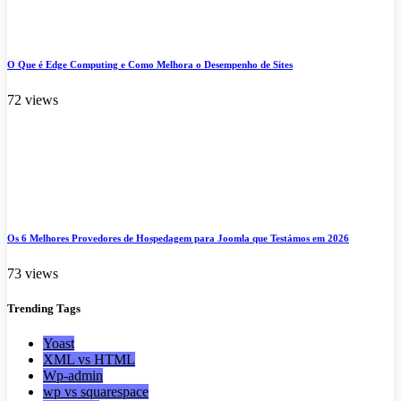
O Que é Edge Computing e Como Melhora o Desempenho de Sites
72 views
Os 6 Melhores Provedores de Hospedagem para Joomla que Testámos em 2026
73 views
Trending
Tags
Yoast
XML vs HTML
Wp-admin
wp vs squarespace