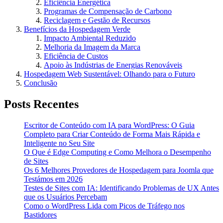
Eficiência Energética
Programas de Compensação de Carbono
Reciclagem e Gestão de Recursos
Benefícios da Hospedagem Verde
Impacto Ambiental Reduzido
Melhoria da Imagem da Marca
Eficiência de Custos
Apoio às Indústrias de Energias Renováveis
Hospedagem Web Sustentável: Olhando para o Futuro
Conclusão
Posts Recentes
Escritor de Conteúdo com IA para WordPress: O Guia
Completo para Criar Conteúdo de Forma Mais Rápida e
Inteligente no Seu Site
O Que é Edge Computing e Como Melhora o Desempenho
de Sites
Os 6 Melhores Provedores de Hospedagem para Joomla que
Testámos em 2026
Testes de Sites com IA: Identificando Problemas de UX Antes
que os Usuários Percebam
Como o WordPress Lida com Picos de Tráfego nos
Bastidores