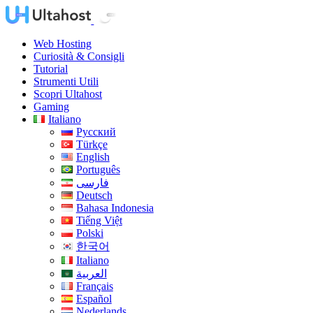
Web Hosting
Curiosità & Consigli
Tutorial
Strumenti Utili
Scopri Ultahost
Gaming
Italiano
Русский
Türkçe
English
Português
فارسی
Deutsch
Bahasa Indonesia
Tiếng Việt
Polski
한국어
Italiano
العربية
Français
Español
Nederlands