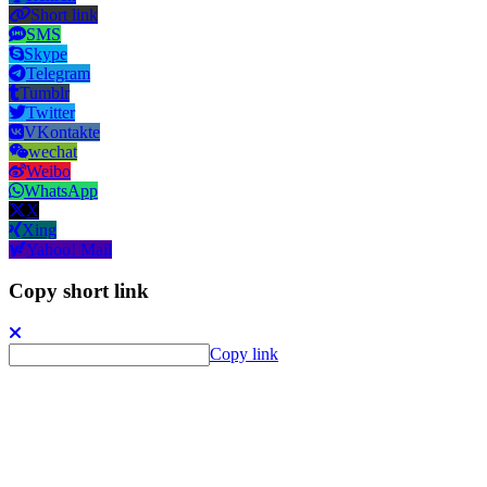
Short link
SMS
Skype
Telegram
Tumblr
Twitter
VKontakte
wechat
Weibo
WhatsApp
X
Xing
Yahoo! Mail
Copy short link
Copy link