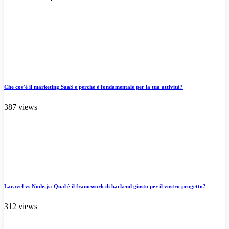
Che cos’è il marketing SaaS e perché è fondamentale per la tua attività?
387 views
Laravel vs Node.js: Qual è il framework di backend giusto per il vostro progetto?
312 views