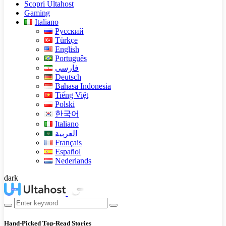
Scopri Ultahost
Gaming
Italiano
Русский
Türkçe
English
Português
فارسی
Deutsch
Bahasa Indonesia
Tiếng Việt
Polski
한국어
Italiano
العربية
Français
Español
Nederlands
dark
Hand-Picked
Top-Read Stories