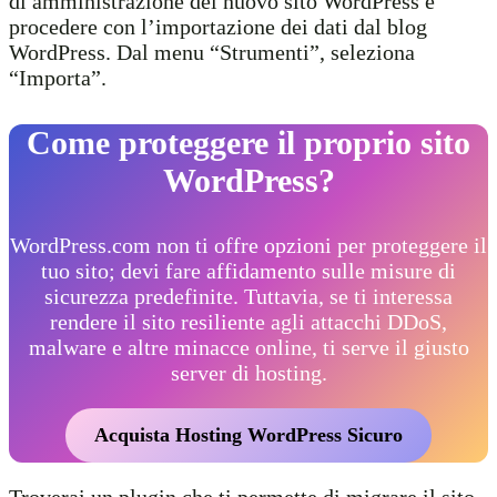
di amministrazione del nuovo sito WordPress e
procedere con l’importazione dei dati dal blog
WordPress. Dal menu “Strumenti”, seleziona
“Importa”.
Come proteggere il proprio sito
WordPress?
WordPress.com non ti offre opzioni per proteggere il
tuo sito; devi fare affidamento sulle misure di
sicurezza predefinite. Tuttavia, se ti interessa
rendere il sito resiliente agli attacchi DDoS,
malware e altre minacce online, ti serve il giusto
server di hosting.
Acquista Hosting WordPress Sicuro
Troverai un plugin che ti permette di migrare il sito.