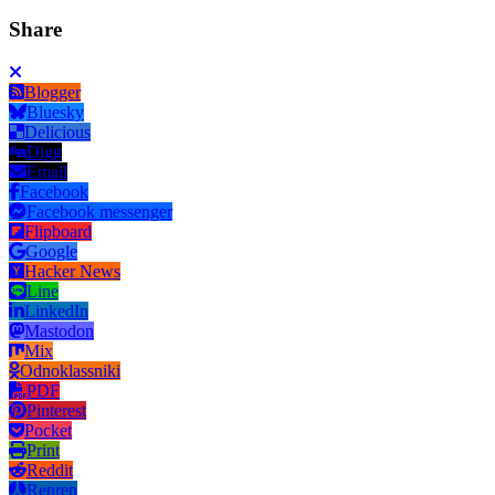
Share
Blogger
Bluesky
Delicious
Digg
Email
Facebook
Facebook messenger
Flipboard
Google
Hacker News
Line
LinkedIn
Mastodon
Mix
Odnoklassniki
PDF
Pinterest
Pocket
Print
Reddit
Renren