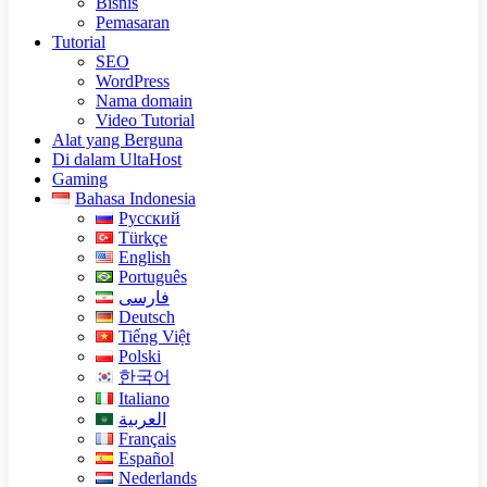
Bisnis
Pemasaran
Tutorial
SEO
WordPress
Nama domain
Video Tutorial
Alat yang Berguna
Di dalam UltaHost
Gaming
Bahasa Indonesia
Русский
Türkçe
English
Português
فارسی
Deutsch
Tiếng Việt
Polski
한국어
Italiano
العربية
Français
Español
Nederlands