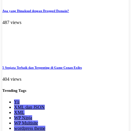
Apa yang Dimaksud dengan Dropped Domain?
487 views
5 Senjata Terbaik dan Terpenting di Game Conan Exiles
404 views
Trending
Tags
Yii
XML dan JSON
XML
WP Ninja
WP Multisite
wordpress theme