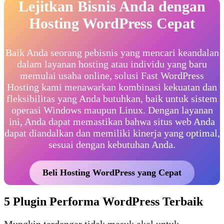
Lejitkan Bisnis Anda dengan
Hosting WordPress Cepat
Baik Anda seorang pebisnis yang mencari keandalan
dalam layanan hosting atau individu yang baru
memulai usaha online, solusi Fast WordPress
Hosting kami menawarkan kombinasi kekuatan dan
fleksibilitas yang Anda butuhkan, baik untuk sistem
operasi Windows maupun Linux. Dengan layanan
ini, Anda dapat memastikan bahwa situs web Anda
dapat diandalkan dan memiliki kinerja yang optimal,
sesuai dengan kebutuhan Anda.
Beli Hosting WordPress yang Cepat
5 Plugin Performa WordPress Terbaik
Mungkin terdengar tidak masuk akal untuk