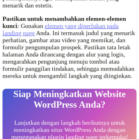
menarik dan estetis.
Pastikan untuk menambahkan elemen-elemen
kunci
: Gunakan
elemen yang diperlukan pada
landing page
Anda. Ini termasuk judul yang menarik
perhatian, gambar atau video yang memikat, dan
formulir pengumpulan prospek. Pastikan tata letak
halaman Anda dirancang dengan alur yang logis,
mengarahkan pengunjung menuju tombol atau
formulir panggilan tindakan, sehingga memudahkan
mereka untuk mengambil langkah yang diinginkan.
Siap Meningkatkan Website
WordPress Anda?
Lanjutkan dengan langkah berikutnya untuk
meningkatkan situs WordPress Anda dengan
menggunakan plugin landing page terkemuka!