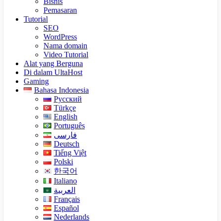
Bisnis
Pemasaran
Tutorial
SEO
WordPress
Nama domain
Video Tutorial
Alat yang Berguna
Di dalam UltaHost
Gaming
Bahasa Indonesia
Русский
Türkçe
English
Português
فارسی
Deutsch
Tiếng Việt
Polski
한국어
Italiano
العربية
Français
Español
Nederlands