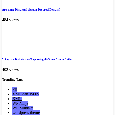
Apa yang Dimaksud dengan Dropped Domain?
484 views
5 Senjata Terbaik dan Terpenting di Game Conan Exiles
402 views
Trending
Tags
Yii
XML dan JSON
XML
WP Ninja
WP Multisite
wordpress theme