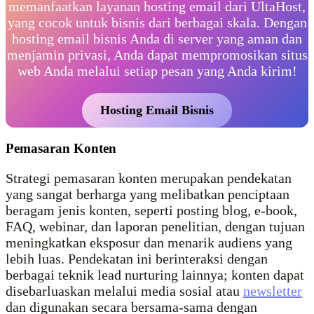
memanfaatkan layanan hosting email dari UltaHost,
yang cocok untuk bisnis dari berbagai skala. Dengan
hosting email bisnis Anda di server yang aman dan
menjamin privasi, Anda dapat mempromosikan situs
web Anda melalui setiap pesan yang Anda kirim!
Hosting Email Bisnis
Pemasaran Konten
Strategi pemasaran konten merupakan pendekatan
yang sangat berharga yang melibatkan penciptaan
beragam jenis konten, seperti posting blog, e-book,
FAQ, webinar, dan laporan penelitian, dengan tujuan
meningkatkan eksposur dan menarik audiens yang
lebih luas. Pendekatan ini berinteraksi dengan
berbagai teknik lead nurturing lainnya; konten dapat
disebarluaskan melalui media sosial atau
newsletter
dan digunakan secara bersama-sama dengan