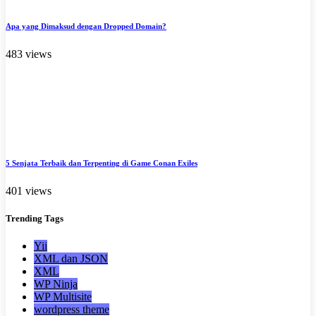
Apa yang Dimaksud dengan Dropped Domain?
483 views
5 Senjata Terbaik dan Terpenting di Game Conan Exiles
401 views
Trending
Tags
Yii
XML dan JSON
XML
WP Ninja
WP Multisite
wordpress theme