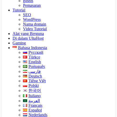
Bisnis
Pemasaran
Tutorial
SEO
WordPress
Nama domain
Video Tutorial
Alat yang Berguna
Di dalam UltaHost
Gaming
Bahasa Indonesia
Русский
Türkçe
English
Português
فارسی
Deutsch
Tiếng Việt
Polski
한국어
Italiano
العربية
Français
Español
Nederlands