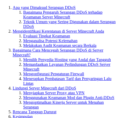
Apa yang Dimaksud Serangan DDoS
Bagaimana Pengaruh Serangan DDoS terhadap
Keamanan Server Minecraft
Teknik Umum yang Sering Digunakan dalam Serangan
DDoS
Mengidentifikasi Kerentanan di Server Minecraft Anda
Evaluasi Tingkat Keamanan
Menganalisa Potensi Kelemahan
Melakukan Audit Keamanan secara Berkala
Bagaimana Cara Mencegah Serangan DDoS di Server
Minecraft?
Memilih Penyedia Hosting yang Andal dan Tangguh
Memanfaatkan Layanan Perlindungan DDoS Server
Minecraft
Mengonfigurasi Pengaturan Firewall
Menerapkan Pembatasan Tarif dan Penyaringan Lalu
Lintas
Lindungi Server Minecraft dari DDoS
Menyiapkan Server Proxy atau VPN
Menggunakan Keamanan Mod dan Plugin Anti-DDoS
Mengoptimalkan Kinerja Server untuk Menahan
Serangan
Rencana Tanggap Darurat
Kesimpulan