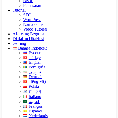
Bisnis
Pemasaran
Tutorial
SEO
WordPress
Nama domain
Video Tutorial
Alat yang Berguna
Di dalam UltaHost
Gaming
Bahasa Indonesia
Русский
Türkçe
English
Português
فارسی
Deutsch
Tiếng Việt
Polski
한국어
Italiano
العربية
Français
Español
Nederlands