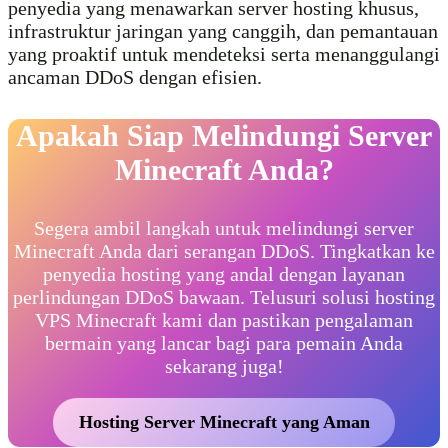
penyedia yang menawarkan server hosting khusus,
infrastruktur jaringan yang canggih, dan pemantauan
yang proaktif untuk mendeteksi serta menanggulangi
ancaman DDoS dengan efisien.
Apakah Siap Melindungi Server
Minecraft Anda?
Segera ambil langkah untuk melindungi server
Minecraft Anda dari serangan DDoS. Tingkatkan ke
penyedia hosting yang andal dengan layanan
perlindungan DDoS bawaan. Telusuri solusi hosting
VPS Minecraft kami dan pastikan pengalaman
bermain yang lancar bagi para pemain Anda
sekarang juga!
Hosting Server Minecraft yang Aman