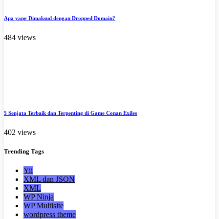
Apa yang Dimaksud dengan Dropped Domain?
484 views
5 Senjata Terbaik dan Terpenting di Game Conan Exiles
402 views
Trending
Tags
Yii
XML dan JSON
XML
WP Ninja
WP Multisite
wordpress theme