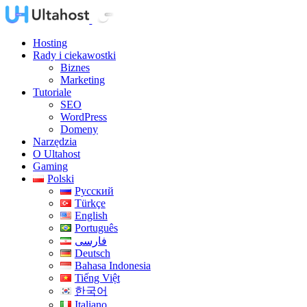
Hosting
Rady i ciekawostki
Biznes
Marketing
Tutoriale
SEO
WordPress
Domeny
Narzędzia
O Ultahost
Gaming
Polski
Русский
Türkçe
English
Português
فارسی
Deutsch
Bahasa Indonesia
Tiếng Việt
한국어
Italiano