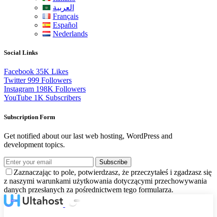
العربية
Français
Español
Nederlands
Social Links
Facebook
35K
Likes
Twitter
999
Followers
Instagram
198K
Followers
YouTube
1K
Subscribers
Subscription Form
Get notified about our last web hosting, WordPress and
development topics.
Subscribe
Zaznaczając to pole, potwierdzasz, że przeczytałeś i zgadzasz się
z naszymi warunkami użytkowania dotyczącymi przechowywania
danych przesłanych za pośrednictwem tego formularza.