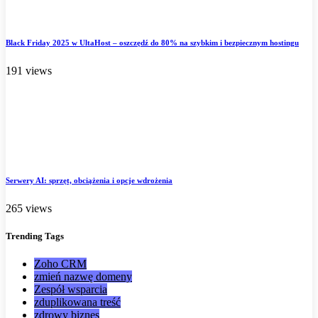
Black Friday 2025 w UltaHost – oszczędź do 80% na szybkim i bezpiecznym hostingu
191 views
Serwery AI: sprzęt, obciążenia i opcje wdrożenia
265 views
Trending
Tags
Zoho CRM
zmień nazwę domeny
Zespół wsparcia
zduplikowana treść
zdrowy biznes