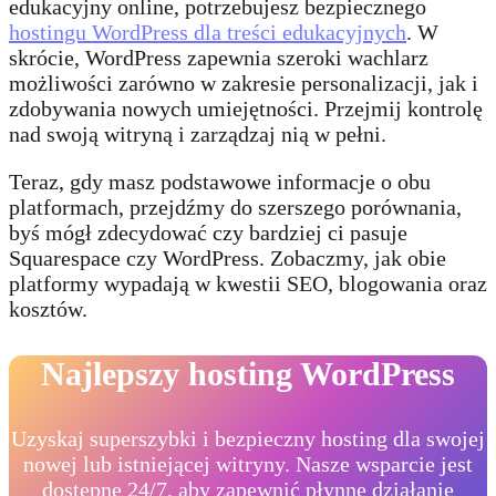
edukacyjny online, potrzebujesz bezpiecznego
hostingu WordPress dla treści edukacyjnych
. W
skrócie, WordPress zapewnia szeroki wachlarz
możliwości zarówno w zakresie personalizacji, jak i
zdobywania nowych umiejętności. Przejmij kontrolę
nad swoją witryną i zarządzaj nią w pełni.
Teraz, gdy masz podstawowe informacje o obu
platformach, przejdźmy do szerszego porównania,
byś mógł zdecydować czy bardziej ci pasuje
Squarespace czy WordPress. Zobaczmy, jak obie
platformy wypadają w kwestii SEO, blogowania oraz
kosztów.
Najlepszy hosting WordPress
Uzyskaj superszybki i bezpieczny hosting dla swojej
nowej lub istniejącej witryny. Nasze wsparcie jest
dostępne 24/7, aby zapewnić płynne działanie