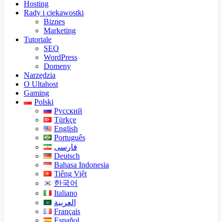
Hosting
Rady i ciekawostki
Biznes
Marketing
Tutoriale
SEO
WordPress
Domeny
Narzędzia
O Ultahost
Gaming
Polski
Русский
Türkçe
English
Português
فارسی
Deutsch
Bahasa Indonesia
Tiếng Việt
한국어
Italiano
العربية
Français
Español