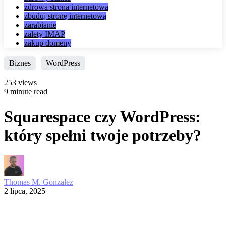
zdrowa strona internetowa
zbuduj stronę internetową
zarabianie
zalety IMAP
zakup domeny
Biznes
WordPress
253 views
9 minute read
Squarespace czy WordPress:
który spełni twoje potrzeby?
Thomas M. Gonzalez
2 lipca, 2025