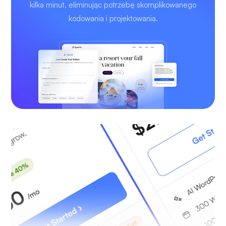
kilka minut, eliminując potrzebę skomplikowanego
kodowania i projektowania.