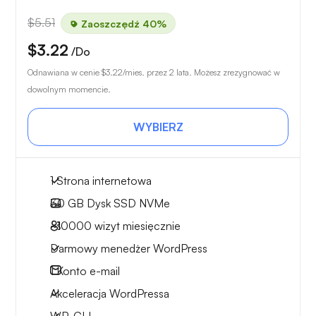
$5.51
Zaoszczędź 40%
$3.22
/Do
Odnawiana w cenie
$3.22
/mies. przez 2 lata. Możesz zrezygnować w
dowolnym momencie.
WYBIERZ
1 Strona internetowa
30 GB
Dysk SSD NVMe
~10000
wizyt miesięcznie
Darmowy menedżer WordPress
1
Konto e-mail
Akceleracja WordPressa