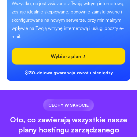
Wszystko, co jest związane z Twoją witryną internetową,
zostaje idealnie skopiowane, ponownie zainstalowane i
skonfigurowane na nowym serwerze, przy minimalnym
wpływie na Twoją witrynę internetową i usługi poczty e-
mail.
Wybierz plan
30-dniowa gwarancja zwrotu pieniędzy
CECHY W SKRÓCIE
Oto, co zawierają wszystkie nasze
plany hostingu zarządzanego