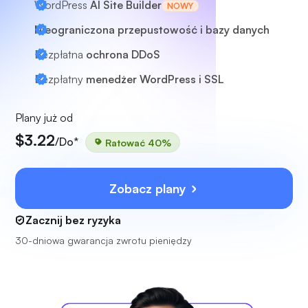
WordPress
AI Site Builder
NOWY
Nieograniczona przepustowość i bazy danych
Bezpłatna
ochrona DDoS
Bezpłatny
menedżer WordPress i SSL
Plany już od
$3.22
/Do*
Ratować 40%
Zobacz plany
Zacznij bez ryzyka
30-dniowa gwarancja zwrotu pieniędzy