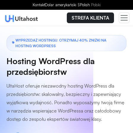
Wybierz plan
Kontakt
Dolar amerykański
$
Polish
Polski
STREFA KLIENTA
WYPRZEDAŻ HOSTINGU: OTRZYMAJ 40% ZNIŻKI NA
HOSTING WORDPRESS
Hosting WordPress dla
przedsiębiorstw
UltaHost oferuje niezawodny hosting WordPress dla
przedsiębiorstw: skalowalny, bezpieczny i zapewniający
wyjątkową wydajność. Ponadto wyposażymy twoją firmę
w narzędzia wspierające WordPressa oraz całodobowy
dostęp do zespołu ekspertów światowej klasy.