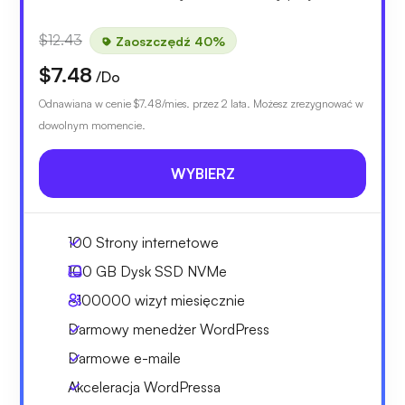
$12.43
Zaoszczędź 40%
$7.48
/Do
Odnawiana w cenie
$7.48
/mies. przez 2 lata. Możesz zrezygnować w
dowolnym momencie.
WYBIERZ
100 Strony internetowe
100 GB
Dysk SSD NVMe
~100000
wizyt miesięcznie
Darmowy menedżer WordPress
Darmowe e-maile
Akceleracja WordPressa