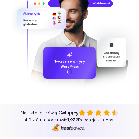
Ultraszybki
Serwery
globalne
Chroniony
Nie znaleziono
zagrożeń
Tworzenie witryny
WordPress
Celujący
Nasi klienci mówią
4.9 z 5 na podstawie
1,932
Recenzje UltaHost