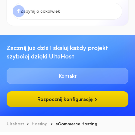
Zacznij już dziś i skaluj każdy projekt
szybciej dzięki UltaHost
Kontakt
Rozpocznij konfigurację
Ultahost
Hosting
eCommerce Hosting