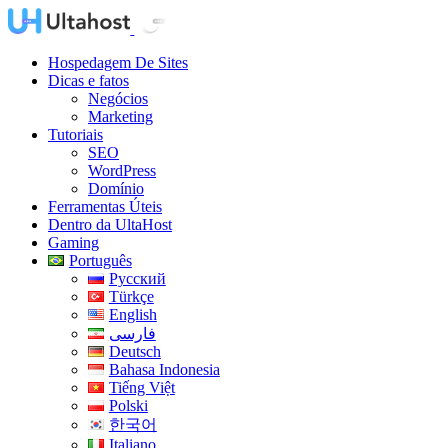
Hospedagem De Sites
Dicas e fatos
Negócios
Marketing
Tutoriais
SEO
WordPress
Domínio
Ferramentas Úteis
Dentro da UltaHost
Gaming
Português
Русский
Türkçe
English
فارسی
Deutsch
Bahasa Indonesia
Tiếng Việt
Polski
한국어
Italiano