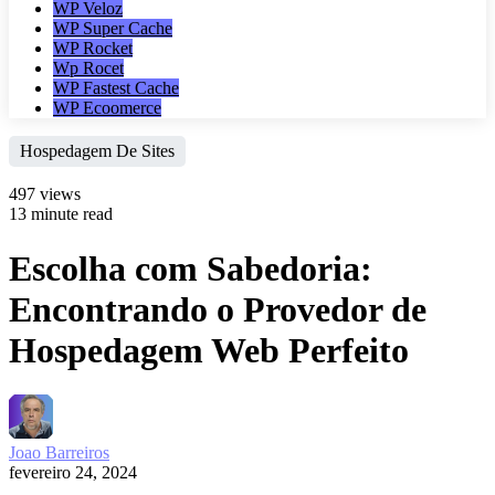
WP Veloz
WP Super Cache
WP Rocket
Wp Rocet
WP Fastest Cache
WP Ecoomerce
Hospedagem De Sites
497 views
13 minute read
Escolha com Sabedoria:
Encontrando o Provedor de
Hospedagem Web Perfeito
Joao Barreiros
fevereiro 24, 2024