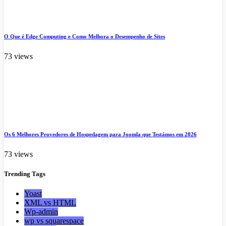
O Que é Edge Computing e Como Melhora o Desempenho de Sites
73 views
Os 6 Melhores Provedores de Hospedagem para Joomla que Testámos em 2026
73 views
Trending
Tags
Yoast
XML vs HTML
Wp-admin
wp vs squarespace