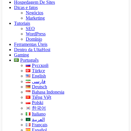
Hospedagem De Sites
Dicas e fatos
Negócios
Marketing
Tutoriais
SEO
WordPress
Domínio
Ferramentas Úteis
Dentro da UltaHost
Gaming
Português
Русский
Türkçe
English
فارسی
Deutsch
Bahasa Indonesia
Tiếng Việt
Polski
한국어
Italiano
العربية
Français
Español