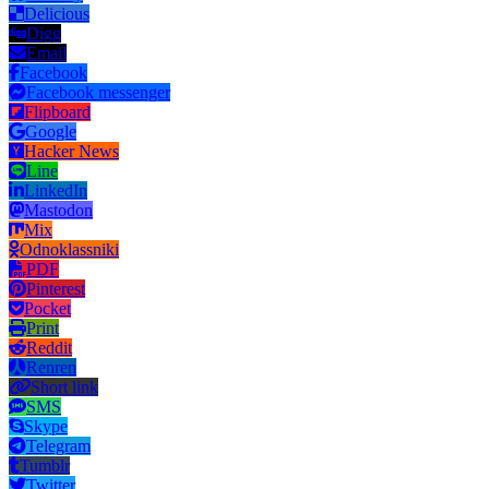
Delicious
Digg
Email
Facebook
Facebook messenger
Flipboard
Google
Hacker News
Line
LinkedIn
Mastodon
Mix
Odnoklassniki
PDF
Pinterest
Pocket
Print
Reddit
Renren
Short link
SMS
Skype
Telegram
Tumblr
Twitter