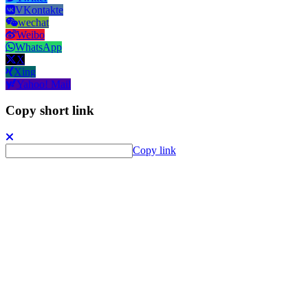
VKontakte
wechat
Weibo
WhatsApp
X
Xing
Yahoo! Mail
Copy short link
Copy link