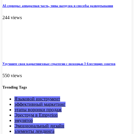
AI-серверы: аппаратная часть, типы нагрузок и способы развертывания
244 views
Улучшите свои маркетинговые стратегии с помощью 3 блестящих советов
550 views
Trending
Tags
Языковой инструмент
эффективный маркетинг
этапы воронки продаж
Эреструм в Empyrion
эмулятор
Эмоциональный дизайн
элементы лендинга