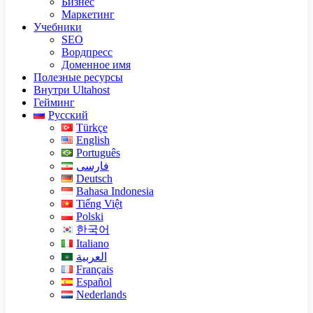
Бизнес
Маркетинг
Учебники
SEO
Вордпресс
Доменное имя
Полезные ресурсы
Внутри Ultahost
Гейминг
Русский
Türkçe
English
Português
فارسی
Deutsch
Bahasa Indonesia
Tiếng Việt
Polski
한국어
Italiano
العربية
Français
Español
Nederlands