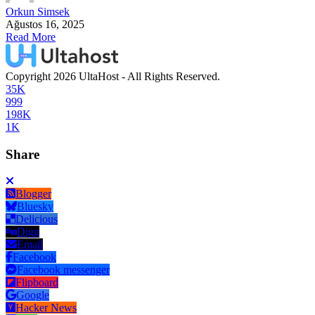
Orkun Simsek
Ağustos 16, 2025
Read More
Copyright 2026 UltaHost - All Rights Reserved.
35K
999
198K
1K
Share
Blogger
Bluesky
Delicious
Digg
Email
Facebook
Facebook messenger
Flipboard
Google
Hacker News