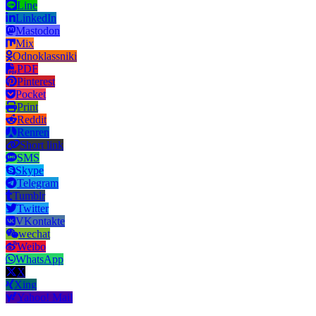
Line
LinkedIn
Mastodon
Mix
Odnoklassniki
PDF
Pinterest
Pocket
Print
Reddit
Renren
Short link
SMS
Skype
Telegram
Tumblr
Twitter
VKontakte
wechat
Weibo
WhatsApp
X
Xing
Yahoo! Mail