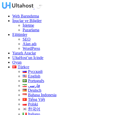
Web Barındırma
İpuçlar ve Bilgiler
İşletme
Pazarlama
Eğitimler
SEO
Alan adı
WordPress
Yararlı Araçlar
UltaHost’un İçinde
Oyun
Türkçe
Русский
English
Português
فارسی
Deutsch
Bahasa Indonesia
Tiếng Việt
Polski
한국어
Italiano