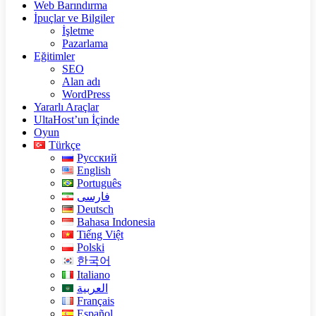
Web Barındırma
İpuçlar ve Bilgiler
İşletme
Pazarlama
Eğitimler
SEO
Alan adı
WordPress
Yararlı Araçlar
UltaHost’un İçinde
Oyun
Türkçe
Русский
English
Português
فارسی
Deutsch
Bahasa Indonesia
Tiếng Việt
Polski
한국어
Italiano
العربية
Français
Español