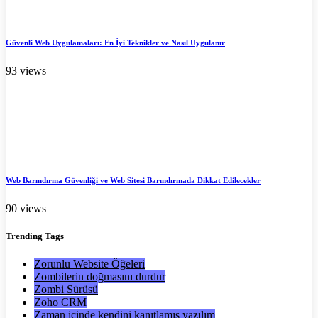
Güvenli Web Uygulamaları: En İyi Teknikler ve Nasıl Uygulanır
93 views
Web Barındırma Güvenliği ve Web Sitesi Barındırmada Dikkat Edilecekler
90 views
Trending
Tags
Zorunlu Website Öğeleri
Zombilerin doğmasını durdur
Zombi Sürüsü
Zoho CRM
Zaman içinde kendini kanıtlamış yazılım