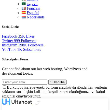
العربية
Français
Español
Nederlands
Social Links
Facebook
35K
Likes
Twitter
999
Followers
Instagram
198K
Followers
YouTube
1K
Subscribers
Subscription Form
Get notified about our last web hosting, WordPress and
development topics.
Subscribe
Bu kutuyu işaretleyerek, bu form aracılığıyla gönderilen verilerin
saklanmasına ilişkin kullanım koşullarımızı okuduğunuzu ve kabul
ettiğinizi onaylıyorsunuz.