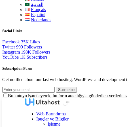
العربية
Français
Español
Nederlands
Social Links
Facebook
35K
Likes
Twitter
999
Followers
Instagram
198K
Followers
YouTube
1K
Subscribers
Subscription Form
Get notified about our last web hosting, WordPress and development t
Subscribe
Bu kutuyu işaretleyerek, bu form aracılığıyla gönderilen verilerin
Web Barındırma
İpuçlar ve Bilgiler
İşletme