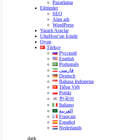
Pazarlama
Eğitimler
SEO
Alan adı
WordPress
Yararlı Araçlar
UltaHost’un İçinde
Oyun
Türkçe
Русский
English
Português
فارسی
Deutsch
Bahasa Indonesia
Tiếng Việt
Polski
한국어
Italiano
العربية
Français
Español
Nederlands
dark