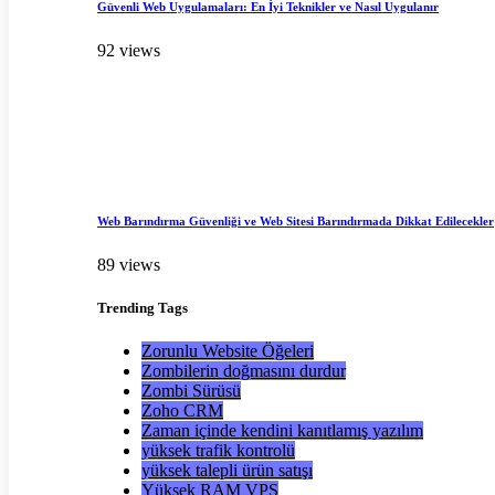
Güvenli Web Uygulamaları: En İyi Teknikler ve Nasıl Uygulanır
92 views
Web Barındırma Güvenliği ve Web Sitesi Barındırmada Dikkat Edilecekler
89 views
Trending
Tags
Zorunlu Website Öğeleri
Zombilerin doğmasını durdur
Zombi Sürüsü
Zoho CRM
Zaman içinde kendini kanıtlamış yazılım
yüksek trafik kontrolü
yüksek talepli ürün satışı
Yüksek RAM VPS