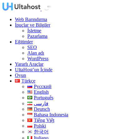
Web Barındırma
İpuçlar ve Bilgiler
İşletme
Pazarlama
Eğitimler
SEO
Alan adı
WordPress
Yararlı Araçlar
UltaHost’un İçinde
Oyun
Türkçe
Русский
English
Português
فارسی
Deutsch
Bahasa Indonesia
Tiếng Việt
Polski
한국어
Italiano