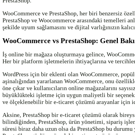
PrestaShop.
WooCommerce ve PrestaShop, her biri benzersiz özellikl
PrestaShop ve Woocommerce arasındaki temelleri anlam
şekilde uyum sağlamasını ve dijital varlığınızın kalıc
WooCommerce vs PrestaShop: Genel Bakı
İş online bir mağaza oluşturmaya gelince, WooCommerc
Her bir platform işletmelerin ihtiyaçlarına ve tercihler
WordPress için bir eklenti olan WooCommerce, popüle
aşinalığından yararlanan WooCommerce, onu özellikle y
öne çıkar ve kullanıcıların online mağazalarını sayıs
büyüklükteki işletme için uygun maliyetli bir seçenek
ve ölçeklenebilir bir e-ticaret çözümü arayanlar için i
Aksine, PrestaShop bir e-ticaret çözümü olarak bireyse
bilindiğinden, PrestaShop, ürün yönetimi, sipariş işl
süresi biraz daha uzun olsa da PrestaShop bu durumu y