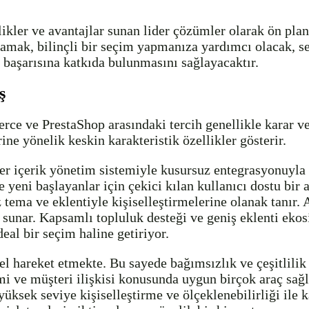
er ve avantajlar sunan lider çözümler olarak ön plana ç
ak, bilinçli bir seçim yapmanıza yardımcı olacak, seçt
ı başarısına katkıda bulunmasını sağlayacaktır.
ş
e ve PrestaShop arasındaki tercih genellikle karar ve
ine yönelik keskin karakteristik özellikler gösterir.
r içerik yönetim sistemiyle kusursuz entegrasyonuyla 
eni başlayanlar için çekici kılan kullanıcı dostu bir 
ız tema ve eklentiyle kişiselleştirmelerine olanak tan
 sunar. Kapsamlı topluluk desteği ve geniş eklenti eko
deal bir seçim haline getiriyor.
l hareket etmekte. Bu sayede bağımsızlık ve çeşitlilik 
emi ve müşteri ilişkisi konusunda uygun birçok araç sa
üksek seviye kişiselleştirme ve ölçeklenebilirliği ile