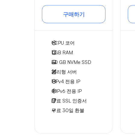
구매하기
1
CPU 코어
1 GB
RAM
30 GB
NVMe SSD
관리형 서버
1 IPv4
전용 IP
4 IPv6
전용 IP
무료
SSL 인증서
무료
30일
환불