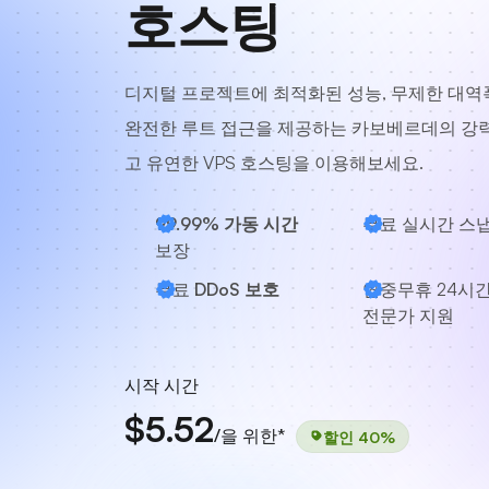
호스팅
디지털 프로젝트에 최적화된 성능, 무제한 대역
완전한 루트 접근을 제공하는 카보베르데의 강
고 유연한 VPS 호스팅을 이용해보세요.
99.99% 가동 시간
무료 실시간 스
보장
무료
DDoS 보호
연중무휴 24시
전문가 지원
시작 시간
$5.52
/을 위한*
할인 40%