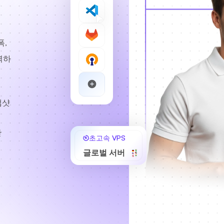
폭,
력하
냅샷
간
초고속 VPS
글로벌 서버