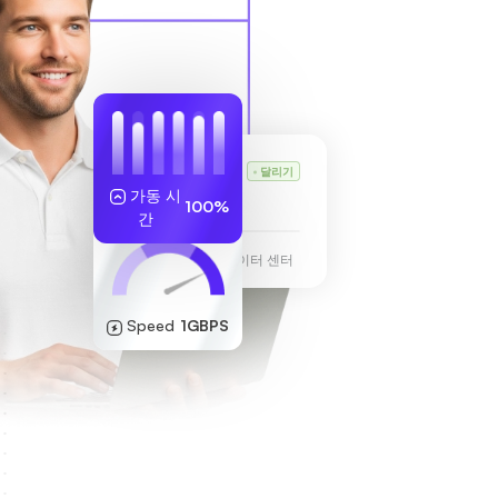
칼의 VPS
달리기
가동 시
255.189.85.19
100%
간
프랑크푸르트 데이터 센터
Speed
1GBPS