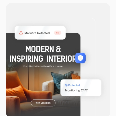
오픈VPN
우커머스
라라벨