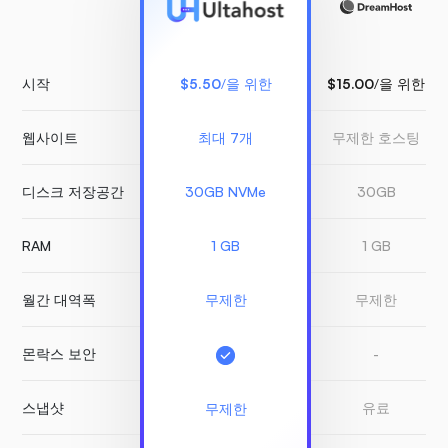
시작
$5.50
/을 위한
$15.00
/을 위한
웹사이트
최대 7개
무제한 호스팅
디스크 저장공간
30GB NVMe
30GB
RAM
1 GB
1 GB
월간 대역폭
무제한
무제한
몬락스 보안
-
스냅샷
유료
무제한