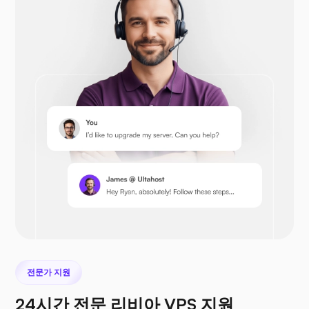
드루팔
오픈카트
프레스타샵
전문가 지원
넥스트클라우드
24시간 전문 리비아 VPS 지원