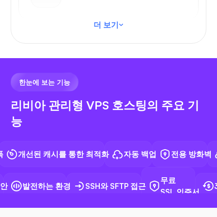
더 보기
VS 코드
한눈에 보는 기능
리비아 관리형 VPS 호스팅의 주요 기
능
N8N
개선된 캐시를 통한 최적화
자동 백업
전용 방화벽
F
무료
발전하는 환경
SSH와 SFTP 접근
3
SSL 인증서
도커