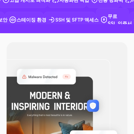
무료
안
스테이징 환경
SSH 및 SFTP 액세스
SSL 인증서
도커
오픈VPN
우커머스