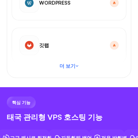
WORDPRESS
깃랩
더 보기
VS 코드
핵심 기능
태국 관리형 VPS 호스팅 기능
N8N
고급 캐시로 최적화
자동화된 백업
전용 방화벽
Free