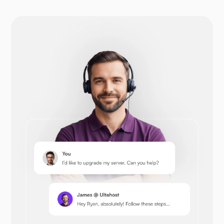
WP-확장
드루팔
오픈카트