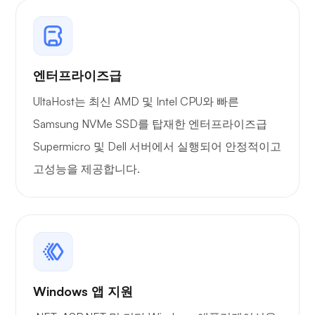
보장된 자
원
엔터프라이즈급
MySQL 데
무제한
무제한
UltaHost는 최신 AMD 및 Intel CPU와 빠른
이터베이스
Samsung NVMe SSD를 탑재한 엔터프라이즈급
Supermicro 및 Dell 서버에서 실행되어 안정적이고
DNS 관리
자
고성능을 제공합니다.
FTP / FTPS
마이크로소
프트 웹 배
Windows 앱 지원
포