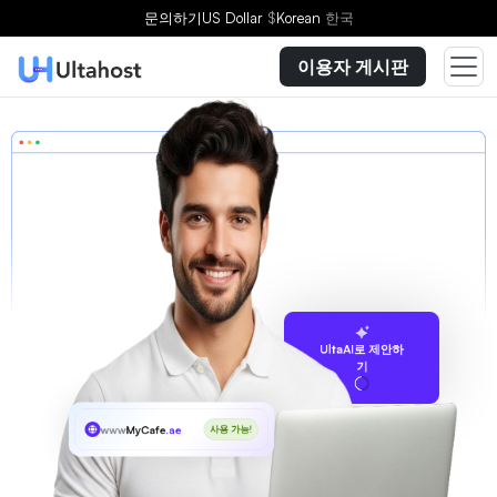
문의하기
US Dollar
$
Korean
한국
이용자 게시판
UltaAI로 제안하
기
www
MyCafe
.ae
사용 가능!