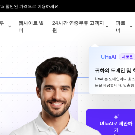
0% 할인된 가격으로 이용하세요!
루
웹사이트 빌
24시간 연중무휴 고객지
파트
더
원
너
UltaAI
새로운
귀하의 도메인 및 
UltaAI는 도메인이나 호
문을 제공합니다. 맞춤형
UltaAI로 제안하
기