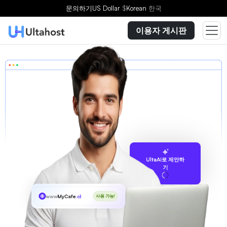
문의하기
US Dollar
$
Korean
한국
이용자 게시판
UltaAI로 제안하
기
www
MyCafe
.cl
사용 가능!