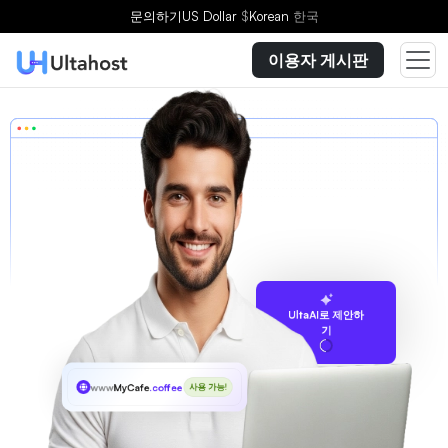
문의하기
US Dollar
$
Korean
한국
이용자 게시판
UltaAI로 제안하
기
www
MyCafe
.coffee
사용 가능!