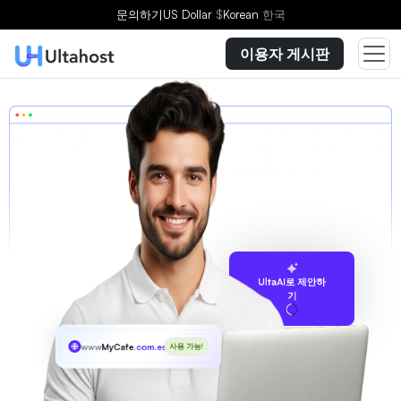
문의하기
US Dollar
$
Korean
한국
이용자 게시판
UltaAI로 제안하
기
www
MyCafe
.com.es
사용 가능!