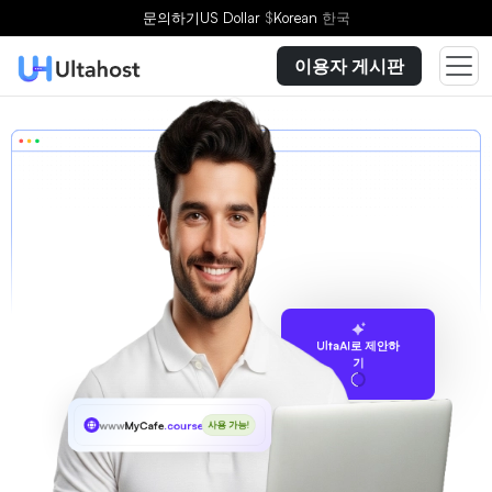
문의하기
US Dollar
$
Korean
한국
이용자 게시판
UltaAI로 제안하
기
www
MyCafe
.courses
사용 가능!